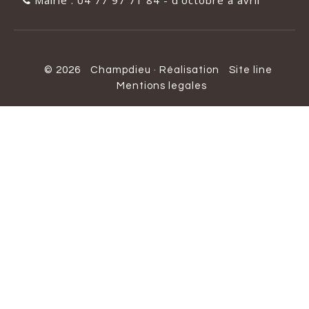
Mairie : 04 77 97 71 84 - d'octobre à avril
© 2026
Champdieu
·
Réalisation
Site line
Mentions legales