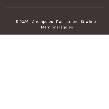
© 2026
Champdieu
·
Réalisation
Site line
Mentions legales