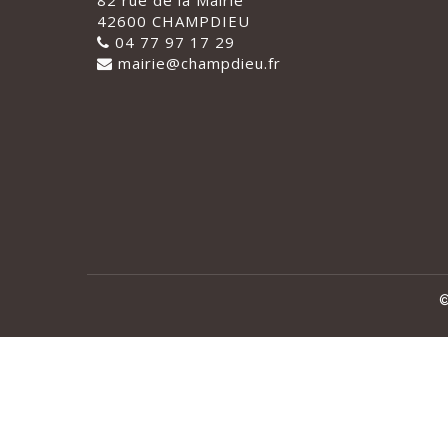
82 rue de la Mairie
42600 CHAMPDIEU
04 77 97 17 29
mairie@champdieu.fr
©