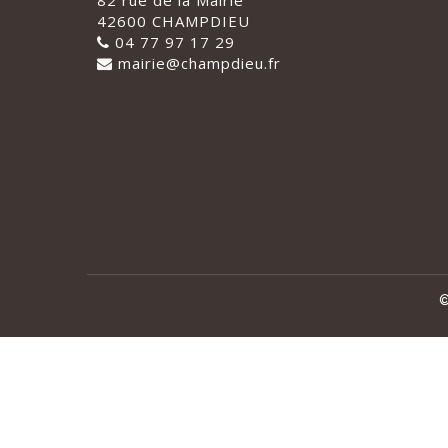
82 rue de la Mairie
42600 CHAMPDIEU
04 77 97 17 29
mairie@champdieu.fr
©