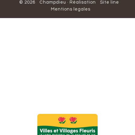
© 2026
Champdieu
·
Réalisation
Site line
Mentions legales