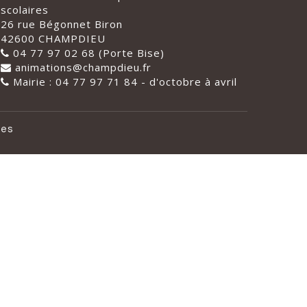
scolaires
26 rue Bégonnet Biron
42600 CHAMPDIEU
04 77 97 02 68 (Porte Bise)
animations@champdieu.fr
Mairie : 04 77 97 71 84 - d'octobre à avril
les