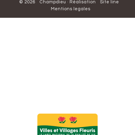
© 2026
Champdieu
·
Réalisation
Site line
Mentions legales