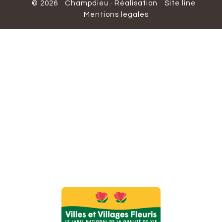
© 2026
Champdieu
·
Réalisation
Site line
Mentions legales