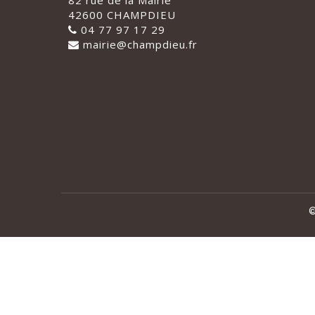
82 rue de la Mairie
42600 CHAMPDIEU
04 77 97 17 29
mairie@champdieu.fr
©