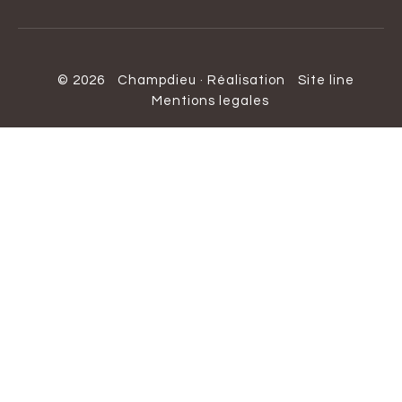
© 2026
Champdieu
·
Réalisation
Site line
Mentions legales