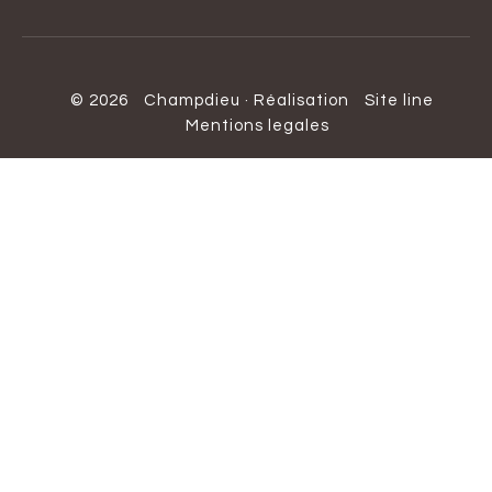
© 2026
Champdieu
·
Réalisation
Site line
Mentions legales