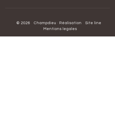
© 2026
Champdieu
·
Réalisation
Site line
Mentions legales